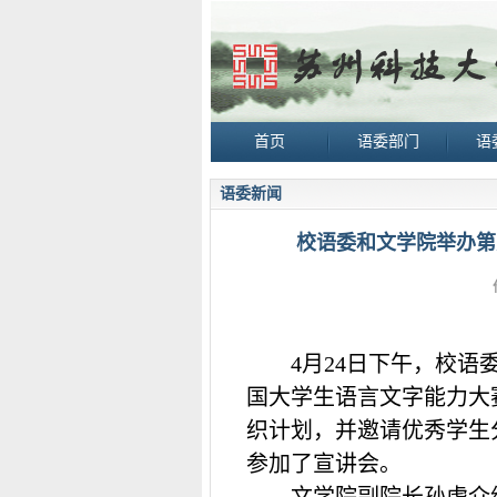
首页
语委部门
语
语委新闻
校语委和文学院举办第
4
月
24
日下午，校语
国大学生语言文字能力大
织计划，并邀请优秀学生
参加了宣讲会。