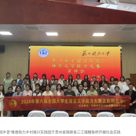
普润乡音”推普助力乡村振兴实践团于贵州省锦屏县三江镇鲤鱼桥开展社会实践