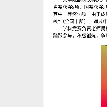
文学院副院长孙虎介
省赛获奖
9
项，国赛获奖
3
其中一等奖
16
项。由于成
校”（全国十所）。通过
学科竞赛负责老师吴
踊跃参与，积极锻炼，争